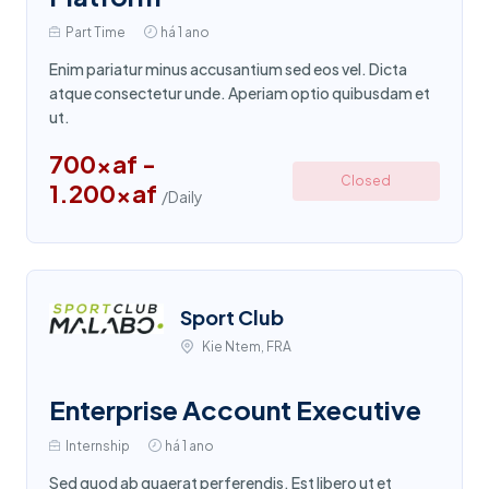
Part Time
há 1 ano
Enim pariatur minus accusantium sed eos vel. Dicta
atque consectetur unde. Aperiam optio quibusdam et
ut.
700xaf -
Closed
1.200xaf
/Daily
Sport Club
Kie Ntem, FRA
Enterprise Account Executive
Internship
há 1 ano
Sed quod ab quaerat perferendis. Est libero ut et