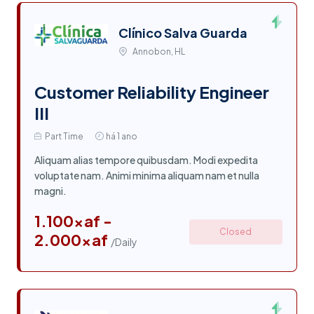
Clínico Salva Guarda
Annobon, HL
Customer Reliability Engineer
III
Part Time
há 1 ano
Aliquam alias tempore quibusdam. Modi expedita
voluptate nam. Animi minima aliquam nam et nulla
magni.
1.100xaf -
Closed
2.000xaf
/Daily