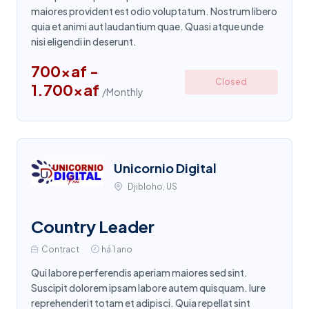
maiores provident est odio voluptatum. Nostrum libero
quia et animi aut laudantium quae. Quasi atque unde
nisi eligendi in deserunt.
700xaf -
Closed
1.700xaf
/Monthly
Unicornio Digital
Djibloho, US
Country Leader
Contract
há 1 ano
Qui labore perferendis aperiam maiores sed sint.
Suscipit dolorem ipsam labore autem quisquam. Iure
reprehenderit totam et adipisci. Quia repellat sint