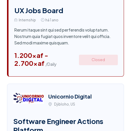
UX Jobs Board
Internship
há 1 ano
Rerum itaque sint qui sed perferendis voluptatum.
Nostrum quia fugiat quos inventore velit qui officia.
Sed modi maxime quisquam.
1.200xaf -
Closed
2.700xaf
/Daily
Unicornio Digital
Djibloho, US
Software Engineer Actions
Platform