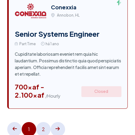
Conexxia
Annobon, HL
Senior Systems Engineer
Part Time
há 1 ano
Cupiditate laboriosam eveniet rem quia hic
laudantium. Possimus distinctio quia quod perspiciatis
aperiam. Officia reprehenderit facilis amet sint earum
et et repellat.
700xaf -
Closed
2.100xaf
/Hourly
1
2