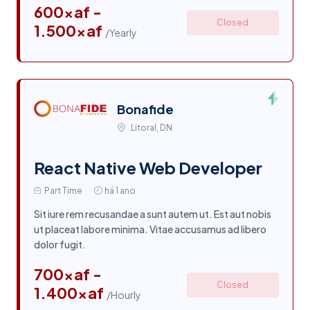
600xaf -
Closed
1.500xaf
/Yearly
Bonafide
Litoral, DN
React Native Web Developer
Part Time
há 1 ano
Sit iure rem recusandae a sunt autem ut. Est aut nobis
ut placeat labore minima. Vitae accusamus ad libero
dolor fugit.
700xaf -
Closed
1.400xaf
/Hourly