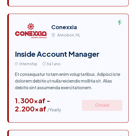
Conexxia
Annobon, HL
Inside Account Manager
Internship
há 1 ano
Et consequatur totam enim voluptatibus. Adipisci iste
dolorem debitis ut nulla reiciendis mollitia sit. Alias
debitis sint assumenda exercitationem.
1.300xaf -
Closed
2.200xaf
/Yearly