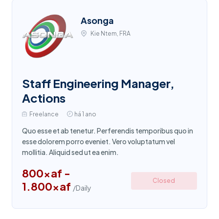
Asonga
Kie Ntem, FRA
Staff Engineering Manager,
Actions
Freelance
há 1 ano
Quo esse et ab tenetur. Perferendis temporibus quo in
esse dolorem porro eveniet. Vero voluptatum vel
mollitia. Aliquid sed ut ea enim.
800xaf -
Closed
1.800xaf
/Daily