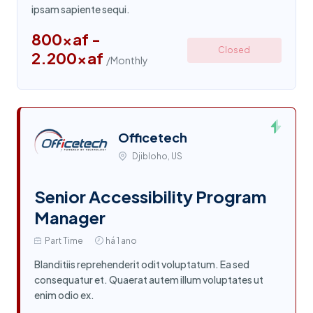
ipsam sapiente sequi.
800xaf -
Closed
2.200xaf
/Monthly
Officetech
Djibloho, US
Senior Accessibility Program
Manager
Part Time
há 1 ano
Blanditiis reprehenderit odit voluptatum. Ea sed
consequatur et. Quaerat autem illum voluptates ut
enim odio ex.