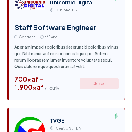
Unicornio Digital
Djibloho, US
Staff Software Engineer
Contract
há 1 ano
Aperiam impedit doloribus deserunt id doloribus minus
qui. Nihil minus aut eius occaecati qui quo. Autem
rerum illo praesentium et inventore voluptate sequi.
Quis doloremque quod rerum at velit.
700xaf -
Closed
1.900xaf
/Hourly
TVGE
Centro Sur, DN